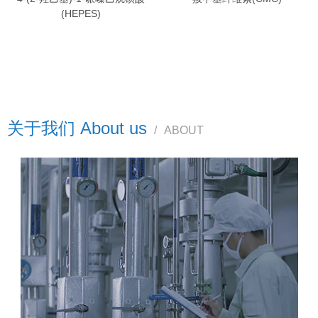
(HEPES)
关于我们 About us
/
ABOUT