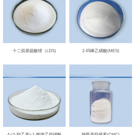
十二烷基硫酸锂（LDS)
2-吗啉乙磺酸(MES)
4-(2-羟乙基)-1-哌嗪乙烷磺酸
羧甲基纤维素(CMC)