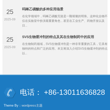
吗啉乙磺酸的多种应用场景
25
在化学领域中，吗啉乙磺酸无疑是一颗璀璨的明珠。这种化合物不
2025-09
仅在实验室中扮演着重要角色，甚至在工业生产、药物开发以及
日...
SVS生物缓冲剂的特点及其在生物制药中的应用
25
在生物制药领域，SVS生物缓冲剂是一种非常重要的工具，它具有
2025-09
独特的特点和广泛的应用。本文将深入介绍SVS生物缓冲剂的特点
以...
电话： +86-13011636828
Theme By：
wordpress主题