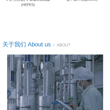
(HEPES)
关于我们 About us
/
ABOUT