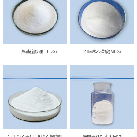
十二烷基硫酸锂（LDS)
2-吗啉乙磺酸(MES)
4-(2-羟乙基)-1-哌嗪乙烷磺酸
羧甲基纤维素(CMC)