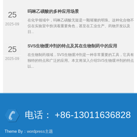
吗啉乙磺酸的多种应用场景
25
在化学领域中，吗啉乙磺酸无疑是一颗璀璨的明珠。这种化合物不
2025-09
仅在实验室中扮演着重要角色，甚至在工业生产、药物开发以及
日...
SVS生物缓冲剂的特点及其在生物制药中的应用
25
在生物制药领域，SVS生物缓冲剂是一种非常重要的工具，它具有
2025-09
独特的特点和广泛的应用。本文将深入介绍SVS生物缓冲剂的特点
以...
电话： +86-13011636828
Theme By：
wordpress主题