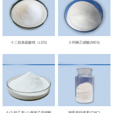
十二烷基硫酸锂（LDS)
2-吗啉乙磺酸(MES)
4-(2-羟乙基)-1-哌嗪乙烷磺酸
羧甲基纤维素(CMC)