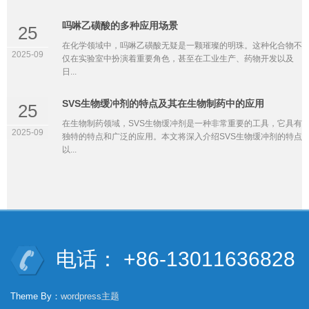
吗啉乙磺酸的多种应用场景
25
在化学领域中，吗啉乙磺酸无疑是一颗璀璨的明珠。这种化合物不
2025-09
仅在实验室中扮演着重要角色，甚至在工业生产、药物开发以及
日...
SVS生物缓冲剂的特点及其在生物制药中的应用
25
在生物制药领域，SVS生物缓冲剂是一种非常重要的工具，它具有
2025-09
独特的特点和广泛的应用。本文将深入介绍SVS生物缓冲剂的特点
以...
电话： +86-13011636828
Theme By：
wordpress主题