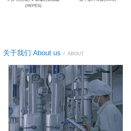
(HEPES)
关于我们 About us
/
ABOUT