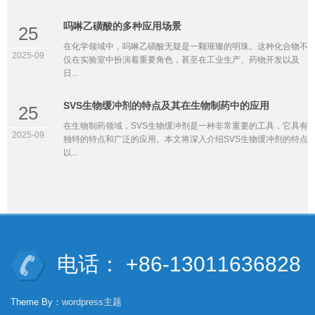
吗啉乙磺酸的多种应用场景
25
在化学领域中，吗啉乙磺酸无疑是一颗璀璨的明珠。这种化合物不
2025-09
仅在实验室中扮演着重要角色，甚至在工业生产、药物开发以及
日...
SVS生物缓冲剂的特点及其在生物制药中的应用
25
在生物制药领域，SVS生物缓冲剂是一种非常重要的工具，它具有
2025-09
独特的特点和广泛的应用。本文将深入介绍SVS生物缓冲剂的特点
以...
电话： +86-13011636828
Theme By：
wordpress主题