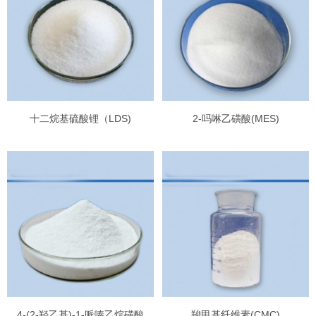
十二烷基硫酸锂（LDS)
2-吗啉乙磺酸(MES)
4-(2-羟乙基)-1-哌嗪乙烷磺酸
羧甲基纤维素(CMC)