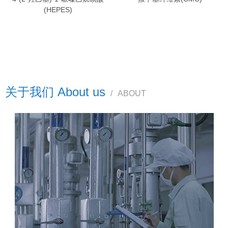
(HEPES)
关于我们 About us
/
ABOUT