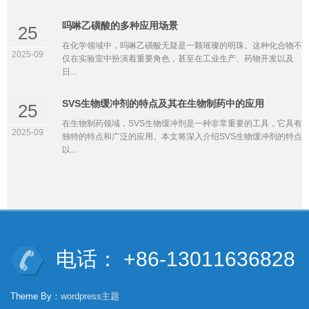
吗啉乙磺酸的多种应用场景
25
在化学领域中，吗啉乙磺酸无疑是一颗璀璨的明珠。这种化合物不
2025-09
仅在实验室中扮演着重要角色，甚至在工业生产、药物开发以及
日...
SVS生物缓冲剂的特点及其在生物制药中的应用
25
在生物制药领域，SVS生物缓冲剂是一种非常重要的工具，它具有
2025-09
独特的特点和广泛的应用。本文将深入介绍SVS生物缓冲剂的特点
以...
电话： +86-13011636828
Theme By：
wordpress主题