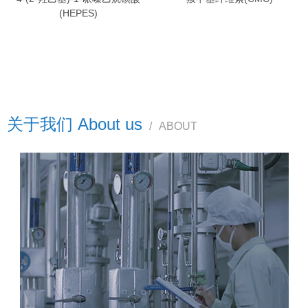
(HEPES)
关于我们 About us
/
ABOUT