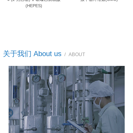
(HEPES)
关于我们 About us
/
ABOUT