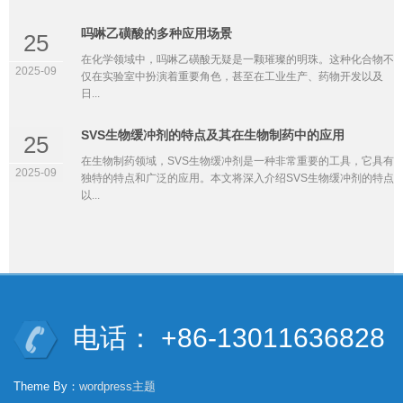
吗啉乙磺酸的多种应用场景
25
在化学领域中，吗啉乙磺酸无疑是一颗璀璨的明珠。这种化合物不
2025-09
仅在实验室中扮演着重要角色，甚至在工业生产、药物开发以及
日...
SVS生物缓冲剂的特点及其在生物制药中的应用
25
在生物制药领域，SVS生物缓冲剂是一种非常重要的工具，它具有
2025-09
独特的特点和广泛的应用。本文将深入介绍SVS生物缓冲剂的特点
以...
电话： +86-13011636828
Theme By：
wordpress主题