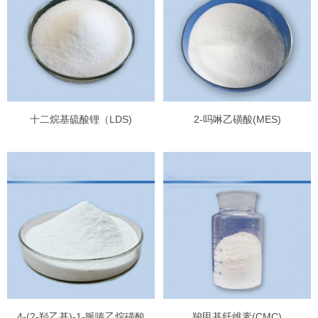
十二烷基硫酸锂（LDS)
2-吗啉乙磺酸(MES)
4-(2-羟乙基)-1-哌嗪乙烷磺酸
羧甲基纤维素(CMC)