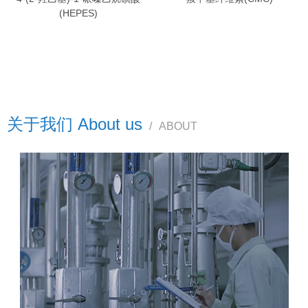
(HEPES)
关于我们 About us
/
ABOUT