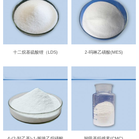
十二烷基硫酸锂（LDS)
2-吗啉乙磺酸(MES)
4-(2-羟乙基)-1-哌嗪乙烷磺酸
羧甲基纤维素(CMC)