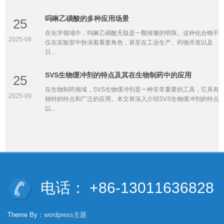
吗啉乙磺酸的多种应用场景
25
在化学领域中，吗啉乙磺酸无疑是一颗璀璨的明珠。这种化合物不
2025-09
仅在实验室中扮演着重要角色，甚至在工业生产、药物开发以及
日...
SVS生物缓冲剂的特点及其在生物制药中的应用
25
在生物制药领域，SVS生物缓冲剂是一种非常重要的工具，它具有
2025-09
独特的特点和广泛的应用。本文将深入介绍SVS生物缓冲剂的特点
以...
电话： +86-13011636828
Theme By：
wordpress主题