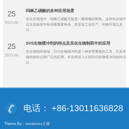
吗啉乙磺酸的多种应用场景
25
在化学领域中，吗啉乙磺酸无疑是一颗璀璨的明珠。这种化合物不
2025-09
仅在实验室中扮演着重要角色，甚至在工业生产、药物开发以及
日...
SVS生物缓冲剂的特点及其在生物制药中的应用
25
在生物制药领域，SVS生物缓冲剂是一种非常重要的工具，它具有
2025-09
独特的特点和广泛的应用。本文将深入介绍SVS生物缓冲剂的特点
以...
电话： +86-13011636828
Theme By：
wordpress主题