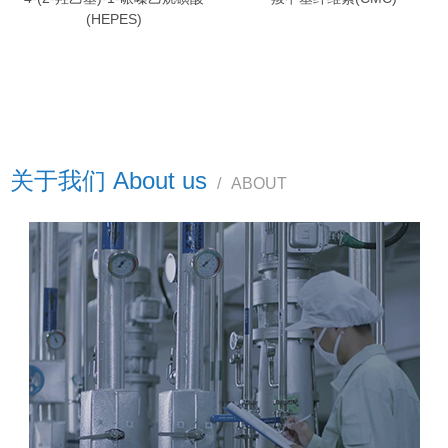
(HEPES)
关于我们 About us
/
ABOUT