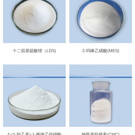
十二烷基硫酸锂（LDS)
2-吗啉乙磺酸(MES)
4-(2-羟乙基)-1-哌嗪乙烷磺酸
羧甲基纤维素(CMC)