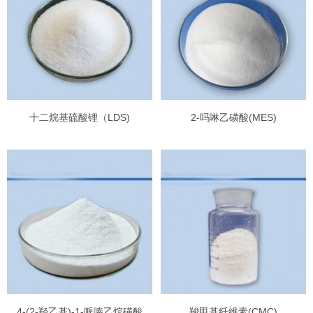
十二烷基硫酸锂（LDS)
2-吗啉乙磺酸(MES)
4-(2-羟乙基)-1-哌嗪乙烷磺酸
羧甲基纤维素(CMC)