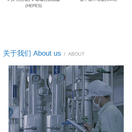
(HEPES)
关于我们 About us
/
ABOUT