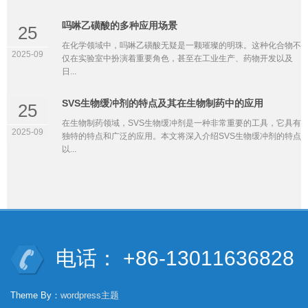
吗啉乙磺酸的多种应用场景
25
在化学领域中，吗啉乙磺酸无疑是一颗璀璨的明珠。这种化合物不
2025-09
仅在实验室中扮演着重要角色，甚至在工业生产、药物开发以及
日...
SVS生物缓冲剂的特点及其在生物制药中的应用
25
在生物制药领域，SVS生物缓冲剂是一种非常重要的工具，它具有
2025-09
独特的特点和广泛的应用。本文将深入介绍SVS生物缓冲剂的特点
以...
电话： +86-13011636828
Theme By：
wordpress主题