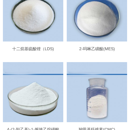
十二烷基硫酸锂（LDS)
2-吗啉乙磺酸(MES)
4-(2-羟乙基)-1-哌嗪乙烷磺酸
羧甲基纤维素(CMC)