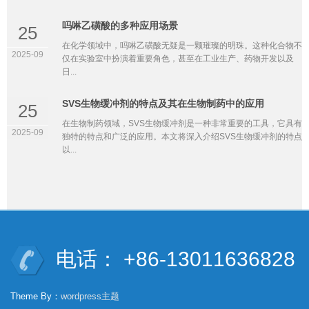
吗啉乙磺酸的多种应用场景
25
在化学领域中，吗啉乙磺酸无疑是一颗璀璨的明珠。这种化合物不
2025-09
仅在实验室中扮演着重要角色，甚至在工业生产、药物开发以及
日...
SVS生物缓冲剂的特点及其在生物制药中的应用
25
在生物制药领域，SVS生物缓冲剂是一种非常重要的工具，它具有
2025-09
独特的特点和广泛的应用。本文将深入介绍SVS生物缓冲剂的特点
以...
电话： +86-13011636828
Theme By：
wordpress主题