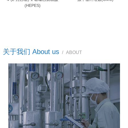
(HEPES)
关于我们 About us
/
ABOUT