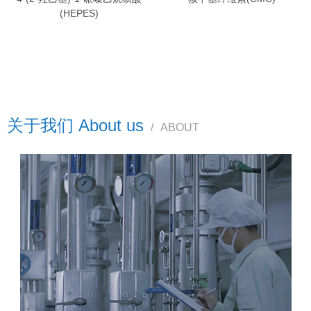
(HEPES)
关于我们 About us
/
ABOUT