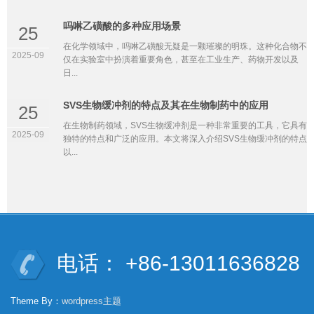
吗啉乙磺酸的多种应用场景
25
在化学领域中，吗啉乙磺酸无疑是一颗璀璨的明珠。这种化合物不
2025-09
仅在实验室中扮演着重要角色，甚至在工业生产、药物开发以及
日...
SVS生物缓冲剂的特点及其在生物制药中的应用
25
在生物制药领域，SVS生物缓冲剂是一种非常重要的工具，它具有
2025-09
独特的特点和广泛的应用。本文将深入介绍SVS生物缓冲剂的特点
以...
电话： +86-13011636828
Theme By：
wordpress主题