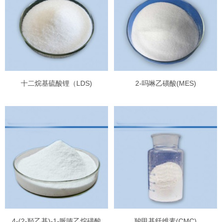
十二烷基硫酸锂（LDS)
2-吗啉乙磺酸(MES)
4-(2-羟乙基)-1-哌嗪乙烷磺酸
羧甲基纤维素(CMC)