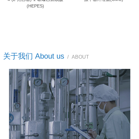
(HEPES)
关于我们 About us
/
ABOUT