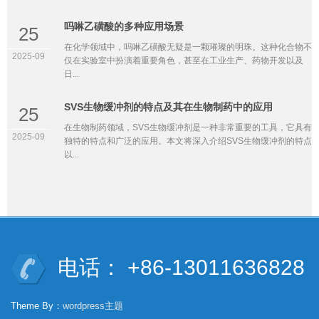
吗啉乙磺酸的多种应用场景
25
在化学领域中，吗啉乙磺酸无疑是一颗璀璨的明珠。这种化合物不
2025-09
仅在实验室中扮演着重要角色，甚至在工业生产、药物开发以及
日...
SVS生物缓冲剂的特点及其在生物制药中的应用
25
在生物制药领域，SVS生物缓冲剂是一种非常重要的工具，它具有
2025-09
独特的特点和广泛的应用。本文将深入介绍SVS生物缓冲剂的特点
以...
电话： +86-13011636828
Theme By：
wordpress主题