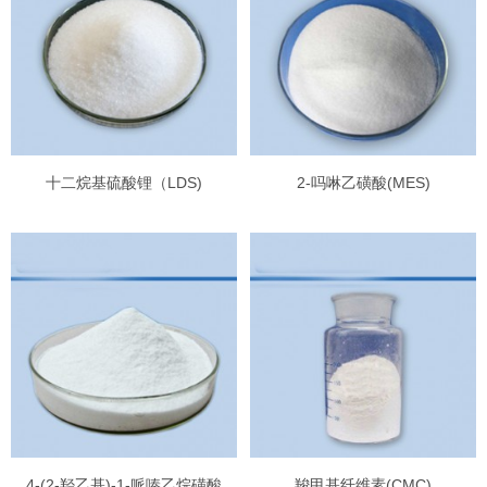
十二烷基硫酸锂（LDS)
2-吗啉乙磺酸(MES)
4-(2-羟乙基)-1-哌嗪乙烷磺酸
羧甲基纤维素(CMC)