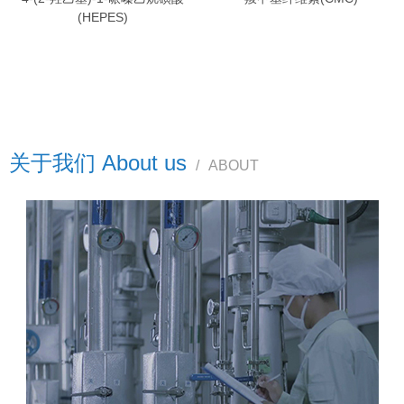
(HEPES)
关于我们 About us
/
ABOUT