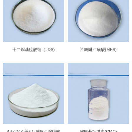
十二烷基硫酸锂（LDS)
2-吗啉乙磺酸(MES)
4-(2-羟乙基)-1-哌嗪乙烷磺酸
羧甲基纤维素(CMC)