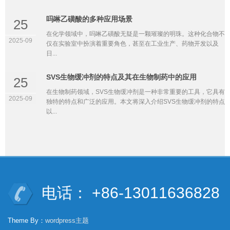
吗啉乙磺酸的多种应用场景
25
在化学领域中，吗啉乙磺酸无疑是一颗璀璨的明珠。这种化合物不
2025-09
仅在实验室中扮演着重要角色，甚至在工业生产、药物开发以及
日...
SVS生物缓冲剂的特点及其在生物制药中的应用
25
在生物制药领域，SVS生物缓冲剂是一种非常重要的工具，它具有
2025-09
独特的特点和广泛的应用。本文将深入介绍SVS生物缓冲剂的特点
以...
电话： +86-13011636828
Theme By：
wordpress主题