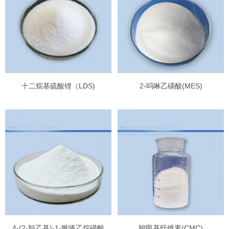
十二烷基硫酸锂（LDS)
2-吗啉乙磺酸(MES)
4-(2-羟乙基)-1-哌嗪乙烷磺酸
羧甲基纤维素(CMC)