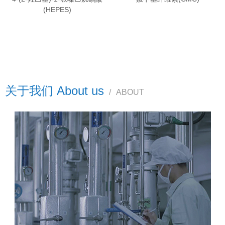
(HEPES)
关于我们 About us
/
ABOUT