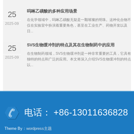
吗啉乙磺酸的多种应用场景
25
在化学领域中，吗啉乙磺酸无疑是一颗璀璨的明珠。这种化合物不
2025-09
仅在实验室中扮演着重要角色，甚至在工业生产、药物开发以及
日...
SVS生物缓冲剂的特点及其在生物制药中的应用
25
在生物制药领域，SVS生物缓冲剂是一种非常重要的工具，它具有
2025-09
独特的特点和广泛的应用。本文将深入介绍SVS生物缓冲剂的特点
以...
电话： +86-13011636828
Theme By：
wordpress主题