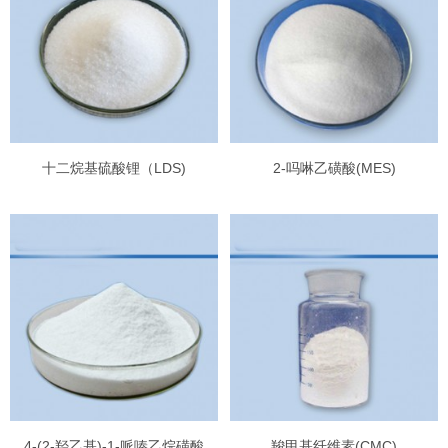
十二烷基硫酸锂（LDS)
2-吗啉乙磺酸(MES)
4-(2-羟乙基)-1-哌嗪乙烷磺酸
羧甲基纤维素(CMC)