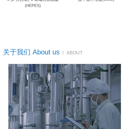
(HEPES)
关于我们 About us
/
ABOUT