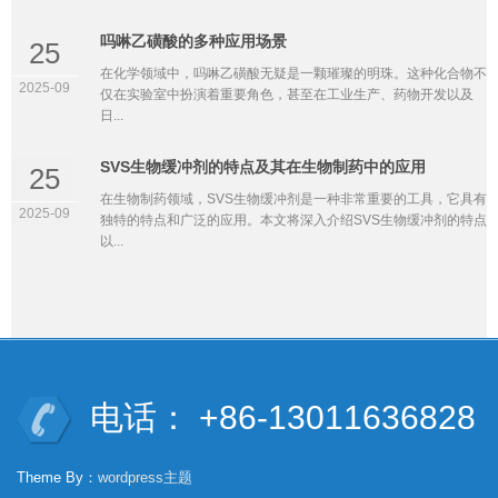
吗啉乙磺酸的多种应用场景
25
在化学领域中，吗啉乙磺酸无疑是一颗璀璨的明珠。这种化合物不
2025-09
仅在实验室中扮演着重要角色，甚至在工业生产、药物开发以及
日...
SVS生物缓冲剂的特点及其在生物制药中的应用
25
在生物制药领域，SVS生物缓冲剂是一种非常重要的工具，它具有
2025-09
独特的特点和广泛的应用。本文将深入介绍SVS生物缓冲剂的特点
以...
电话： +86-13011636828
Theme By：
wordpress主题