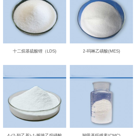
十二烷基硫酸锂（LDS)
2-吗啉乙磺酸(MES)
4-(2-羟乙基)-1-哌嗪乙烷磺酸
羧甲基纤维素(CMC)