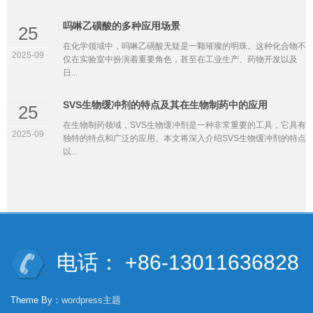
吗啉乙磺酸的多种应用场景
25
在化学领域中，吗啉乙磺酸无疑是一颗璀璨的明珠。这种化合物不
2025-09
仅在实验室中扮演着重要角色，甚至在工业生产、药物开发以及
日...
SVS生物缓冲剂的特点及其在生物制药中的应用
25
在生物制药领域，SVS生物缓冲剂是一种非常重要的工具，它具有
2025-09
独特的特点和广泛的应用。本文将深入介绍SVS生物缓冲剂的特点
以...
电话： +86-13011636828
Theme By：
wordpress主题