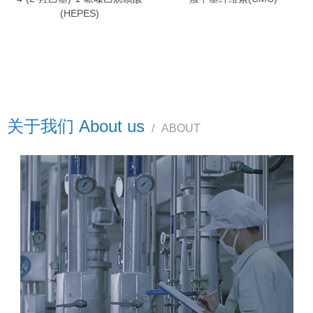
(HEPES)
关于我们 About us
/
ABOUT