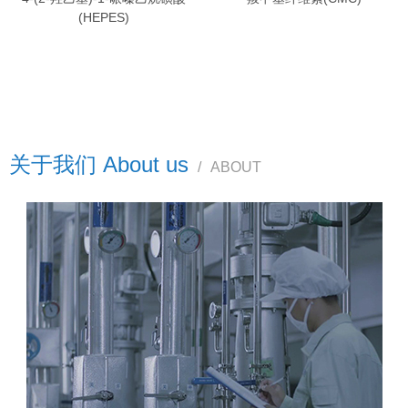
(HEPES)
关于我们 About us
/
ABOUT