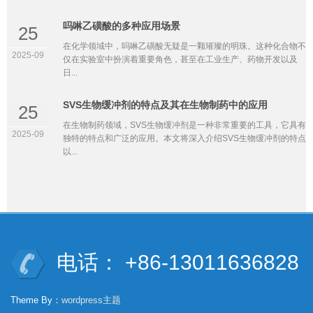
吗啉乙磺酸的多种应用场景
25
在化学领域中，吗啉乙磺酸无疑是一颗璀璨的明珠。这种化合物不
2025-09
仅在实验室中扮演着重要角色，甚至在工业生产、药物开发以及
日...
SVS生物缓冲剂的特点及其在生物制药中的应用
25
在生物制药领域，SVS生物缓冲剂是一种非常重要的工具，它具有
2025-09
独特的特点和广泛的应用。本文将深入介绍SVS生物缓冲剂的特点
以...
电话： +86-13011636828
Theme By：
wordpress主题