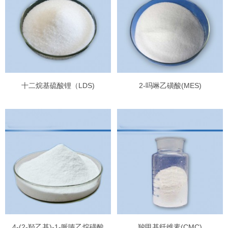
十二烷基硫酸锂（LDS)
2-吗啉乙磺酸(MES)
4-(2-羟乙基)-1-哌嗪乙烷磺酸
羧甲基纤维素(CMC)