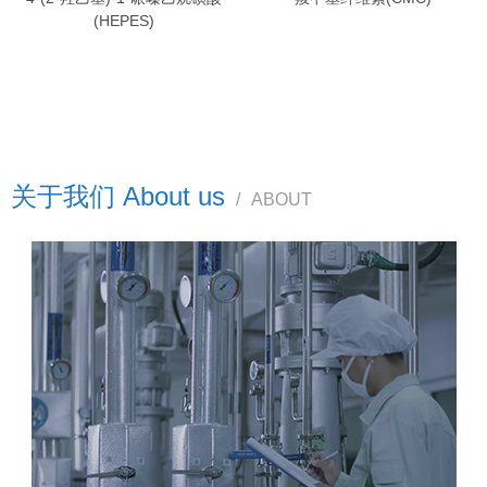
(HEPES)
关于我们 About us
/
ABOUT