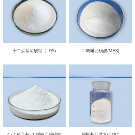
十二烷基硫酸锂（LDS)
2-吗啉乙磺酸(MES)
4-(2-羟乙基)-1-哌嗪乙烷磺酸
羧甲基纤维素(CMC)