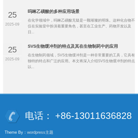
吗啉乙磺酸的多种应用场景
25
在化学领域中，吗啉乙磺酸无疑是一颗璀璨的明珠。这种化合物不
2025-09
仅在实验室中扮演着重要角色，甚至在工业生产、药物开发以及
日...
SVS生物缓冲剂的特点及其在生物制药中的应用
25
在生物制药领域，SVS生物缓冲剂是一种非常重要的工具，它具有
2025-09
独特的特点和广泛的应用。本文将深入介绍SVS生物缓冲剂的特点
以...
电话： +86-13011636828
Theme By：
wordpress主题