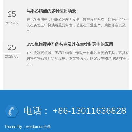
吗啉乙磺酸的多种应用场景
25
在化学领域中，吗啉乙磺酸无疑是一颗璀璨的明珠。这种化合物不
2025-09
仅在实验室中扮演着重要角色，甚至在工业生产、药物开发以及
日...
SVS生物缓冲剂的特点及其在生物制药中的应用
25
在生物制药领域，SVS生物缓冲剂是一种非常重要的工具，它具有
2025-09
独特的特点和广泛的应用。本文将深入介绍SVS生物缓冲剂的特点
以...
电话： +86-13011636828
Theme By：
wordpress主题