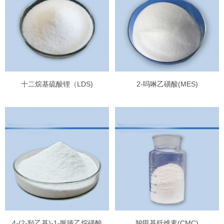
十二烷基硫酸锂（LDS)
2-吗啉乙磺酸(MES)
4-(2-羟乙基)-1-哌嗪乙烷磺酸
羧甲基纤维素(CMC)