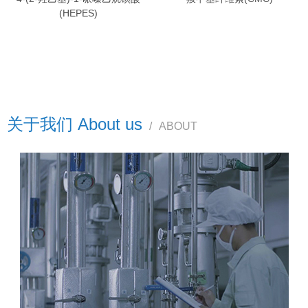
(HEPES)
关于我们 About us
/
ABOUT