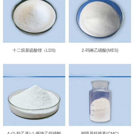
十二烷基硫酸锂（LDS)
2-吗啉乙磺酸(MES)
4-(2-羟乙基)-1-哌嗪乙烷磺酸
羧甲基纤维素(CMC)