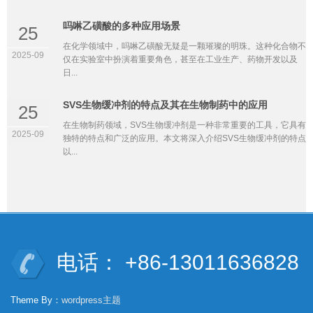
吗啉乙磺酸的多种应用场景
25
在化学领域中，吗啉乙磺酸无疑是一颗璀璨的明珠。这种化合物不
2025-09
仅在实验室中扮演着重要角色，甚至在工业生产、药物开发以及
日...
SVS生物缓冲剂的特点及其在生物制药中的应用
25
在生物制药领域，SVS生物缓冲剂是一种非常重要的工具，它具有
2025-09
独特的特点和广泛的应用。本文将深入介绍SVS生物缓冲剂的特点
以...
电话： +86-13011636828
Theme By：
wordpress主题