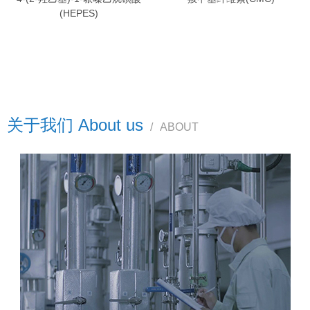
(HEPES)
关于我们 About us
/
ABOUT