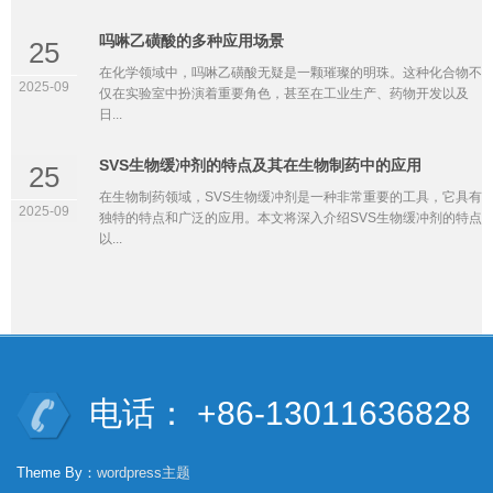
吗啉乙磺酸的多种应用场景
25
在化学领域中，吗啉乙磺酸无疑是一颗璀璨的明珠。这种化合物不
2025-09
仅在实验室中扮演着重要角色，甚至在工业生产、药物开发以及
日...
SVS生物缓冲剂的特点及其在生物制药中的应用
25
在生物制药领域，SVS生物缓冲剂是一种非常重要的工具，它具有
2025-09
独特的特点和广泛的应用。本文将深入介绍SVS生物缓冲剂的特点
以...
电话： +86-13011636828
Theme By：
wordpress主题