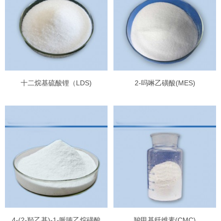
十二烷基硫酸锂（LDS)
2-吗啉乙磺酸(MES)
4-(2-羟乙基)-1-哌嗪乙烷磺酸
羧甲基纤维素(CMC)