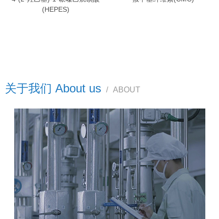
(HEPES)
关于我们 About us
/
ABOUT