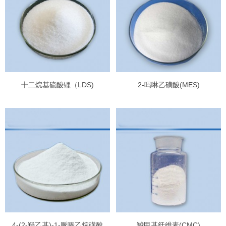
十二烷基硫酸锂（LDS)
2-吗啉乙磺酸(MES)
4-(2-羟乙基)-1-哌嗪乙烷磺酸
羧甲基纤维素(CMC)