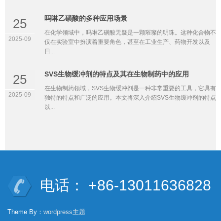
吗啉乙磺酸的多种应用场景
25
在化学领域中，吗啉乙磺酸无疑是一颗璀璨的明珠。这种化合物不
2025-09
仅在实验室中扮演着重要角色，甚至在工业生产、药物开发以及
日...
SVS生物缓冲剂的特点及其在生物制药中的应用
25
在生物制药领域，SVS生物缓冲剂是一种非常重要的工具，它具有
2025-09
独特的特点和广泛的应用。本文将深入介绍SVS生物缓冲剂的特点
以...
电话： +86-13011636828
Theme By：
wordpress主题