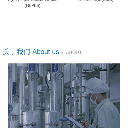
(HEPES)
关于我们 About us
/
ABOUT