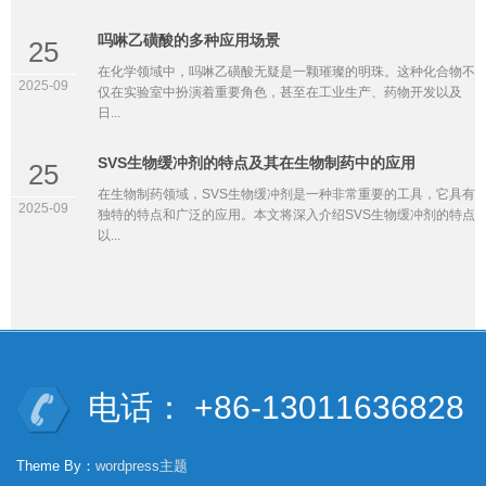
吗啉乙磺酸的多种应用场景
25
在化学领域中，吗啉乙磺酸无疑是一颗璀璨的明珠。这种化合物不
2025-09
仅在实验室中扮演着重要角色，甚至在工业生产、药物开发以及
日...
SVS生物缓冲剂的特点及其在生物制药中的应用
25
在生物制药领域，SVS生物缓冲剂是一种非常重要的工具，它具有
2025-09
独特的特点和广泛的应用。本文将深入介绍SVS生物缓冲剂的特点
以...
电话： +86-13011636828
Theme By：
wordpress主题