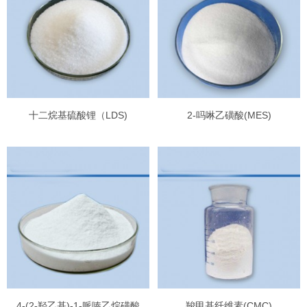
十二烷基硫酸锂（LDS)
2-吗啉乙磺酸(MES)
4-(2-羟乙基)-1-哌嗪乙烷磺酸
羧甲基纤维素(CMC)