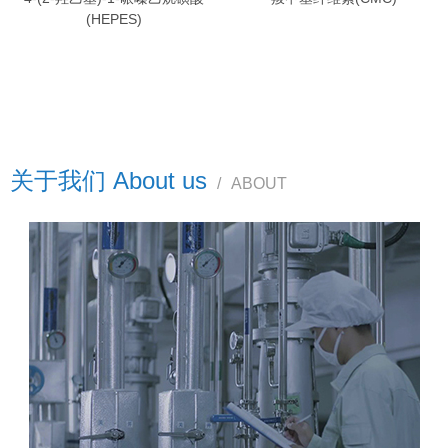
(HEPES)
关于我们 About us
/
ABOUT