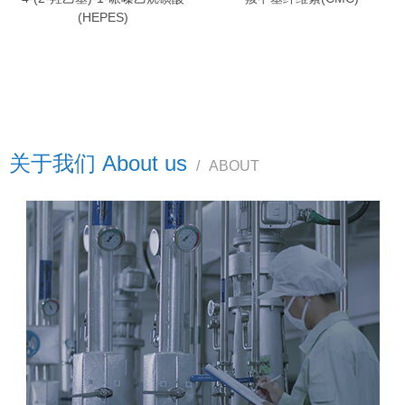
(HEPES)
关于我们 About us
/
ABOUT