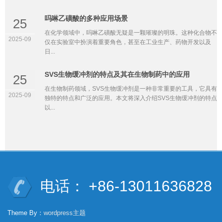
吗啉乙磺酸的多种应用场景
25
在化学领域中，吗啉乙磺酸无疑是一颗璀璨的明珠。这种化合物不
2025-09
仅在实验室中扮演着重要角色，甚至在工业生产、药物开发以及
日...
SVS生物缓冲剂的特点及其在生物制药中的应用
25
在生物制药领域，SVS生物缓冲剂是一种非常重要的工具，它具有
2025-09
独特的特点和广泛的应用。本文将深入介绍SVS生物缓冲剂的特点
以...
电话： +86-13011636828
Theme By：
wordpress主题