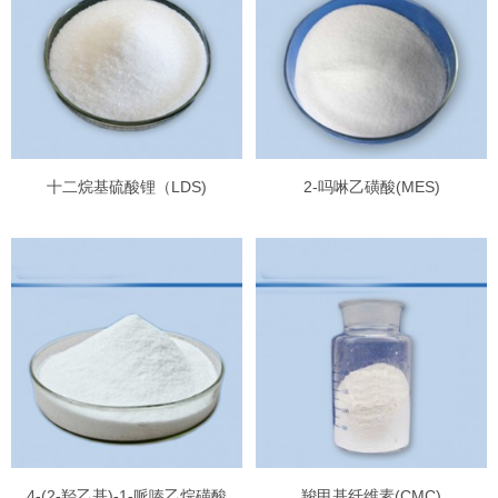
十二烷基硫酸锂（LDS)
2-吗啉乙磺酸(MES)
4-(2-羟乙基)-1-哌嗪乙烷磺酸
羧甲基纤维素(CMC)