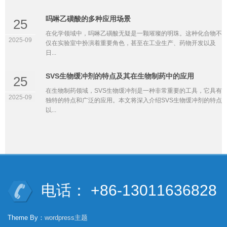
吗啉乙磺酸的多种应用场景
25
在化学领域中，吗啉乙磺酸无疑是一颗璀璨的明珠。这种化合物不
2025-09
仅在实验室中扮演着重要角色，甚至在工业生产、药物开发以及
日...
SVS生物缓冲剂的特点及其在生物制药中的应用
25
在生物制药领域，SVS生物缓冲剂是一种非常重要的工具，它具有
2025-09
独特的特点和广泛的应用。本文将深入介绍SVS生物缓冲剂的特点
以...
电话： +86-13011636828
Theme By：
wordpress主题