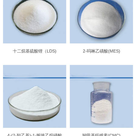
十二烷基硫酸锂（LDS)
2-吗啉乙磺酸(MES)
4-(2-羟乙基)-1-哌嗪乙烷磺酸
羧甲基纤维素(CMC)