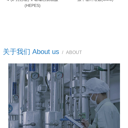
(HEPES)
关于我们 About us
/
ABOUT