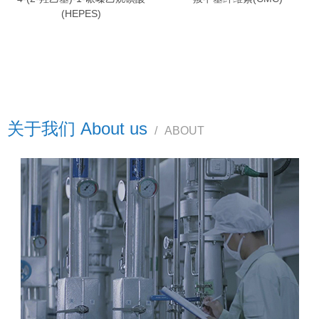
(HEPES)
关于我们 About us
/
ABOUT