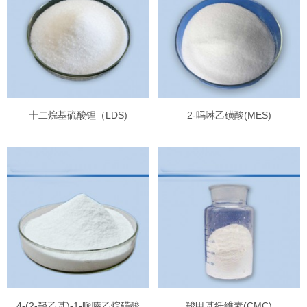
十二烷基硫酸锂（LDS)
2-吗啉乙磺酸(MES)
4-(2-羟乙基)-1-哌嗪乙烷磺酸
羧甲基纤维素(CMC)