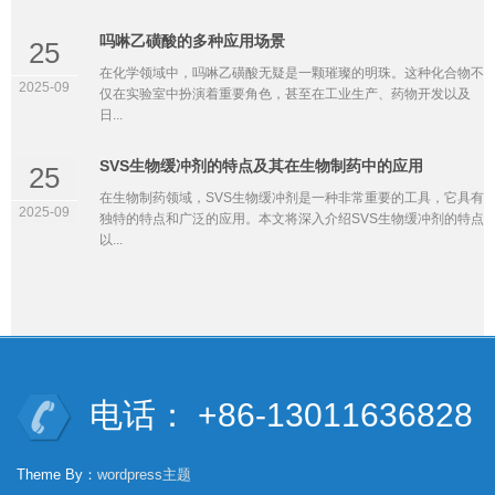
吗啉乙磺酸的多种应用场景
25
在化学领域中，吗啉乙磺酸无疑是一颗璀璨的明珠。这种化合物不
2025-09
仅在实验室中扮演着重要角色，甚至在工业生产、药物开发以及
日...
SVS生物缓冲剂的特点及其在生物制药中的应用
25
在生物制药领域，SVS生物缓冲剂是一种非常重要的工具，它具有
2025-09
独特的特点和广泛的应用。本文将深入介绍SVS生物缓冲剂的特点
以...
电话： +86-13011636828
Theme By：
wordpress主题