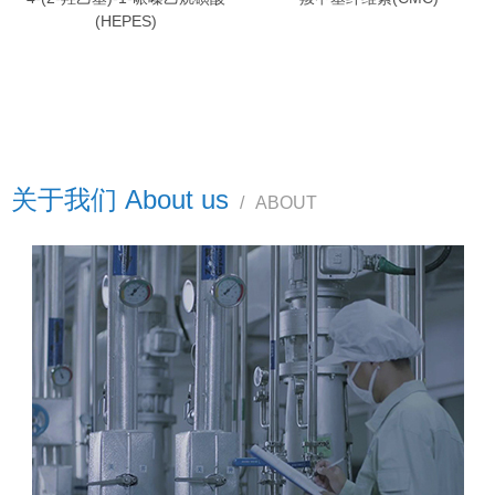
(HEPES)
关于我们 About us
/
ABOUT