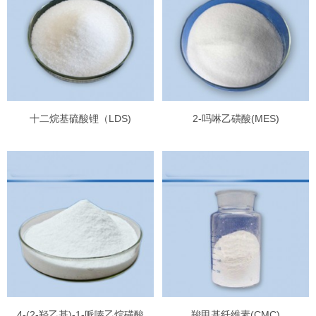
十二烷基硫酸锂（LDS)
2-吗啉乙磺酸(MES)
4-(2-羟乙基)-1-哌嗪乙烷磺酸
羧甲基纤维素(CMC)