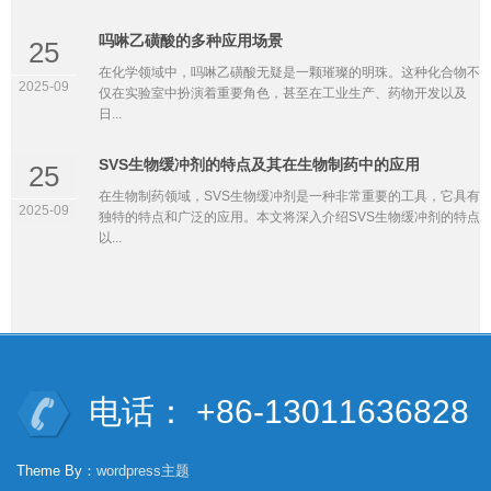
吗啉乙磺酸的多种应用场景
25
在化学领域中，吗啉乙磺酸无疑是一颗璀璨的明珠。这种化合物不
2025-09
仅在实验室中扮演着重要角色，甚至在工业生产、药物开发以及
日...
SVS生物缓冲剂的特点及其在生物制药中的应用
25
在生物制药领域，SVS生物缓冲剂是一种非常重要的工具，它具有
2025-09
独特的特点和广泛的应用。本文将深入介绍SVS生物缓冲剂的特点
以...
电话： +86-13011636828
Theme By：
wordpress主题