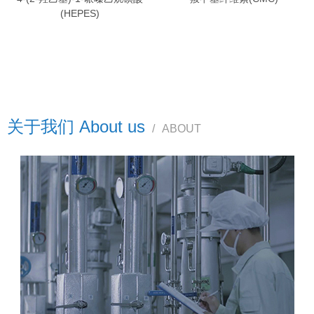
(HEPES)
关于我们 About us
/
ABOUT