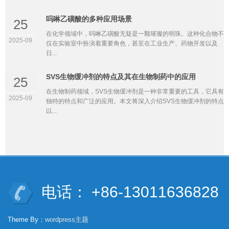
吗啉乙磺酸的多种应用场景
25
在化学领域中，吗啉乙磺酸无疑是一颗璀璨的明珠。这种化合物不
2025-09
仅在实验室中扮演着重要角色，甚至在工业生产、药物开发以及
日...
SVS生物缓冲剂的特点及其在生物制药中的应用
25
在生物制药领域，SVS生物缓冲剂是一种非常重要的工具，它具有
2025-09
独特的特点和广泛的应用。本文将深入介绍SVS生物缓冲剂的特点
以...
电话： +86-13011636828
Theme By：
wordpress主题