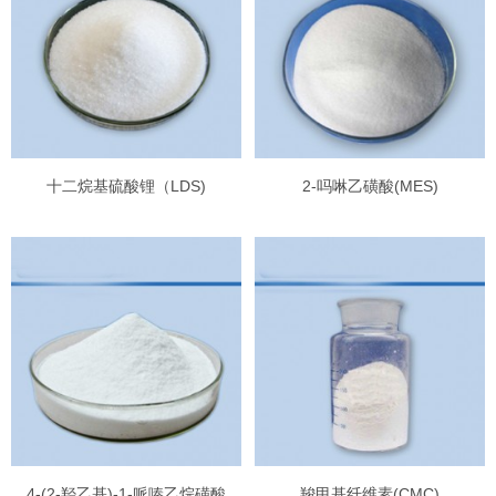
十二烷基硫酸锂（LDS)
2-吗啉乙磺酸(MES)
4-(2-羟乙基)-1-哌嗪乙烷磺酸
羧甲基纤维素(CMC)