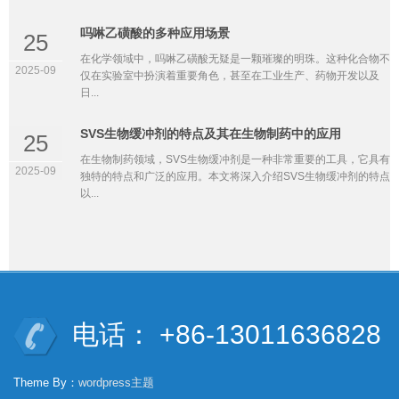
吗啉乙磺酸的多种应用场景
25
在化学领域中，吗啉乙磺酸无疑是一颗璀璨的明珠。这种化合物不
2025-09
仅在实验室中扮演着重要角色，甚至在工业生产、药物开发以及
日...
SVS生物缓冲剂的特点及其在生物制药中的应用
25
在生物制药领域，SVS生物缓冲剂是一种非常重要的工具，它具有
2025-09
独特的特点和广泛的应用。本文将深入介绍SVS生物缓冲剂的特点
以...
电话： +86-13011636828
Theme By：
wordpress主题