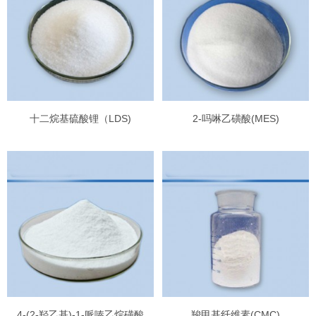
十二烷基硫酸锂（LDS)
2-吗啉乙磺酸(MES)
4-(2-羟乙基)-1-哌嗪乙烷磺酸
羧甲基纤维素(CMC)