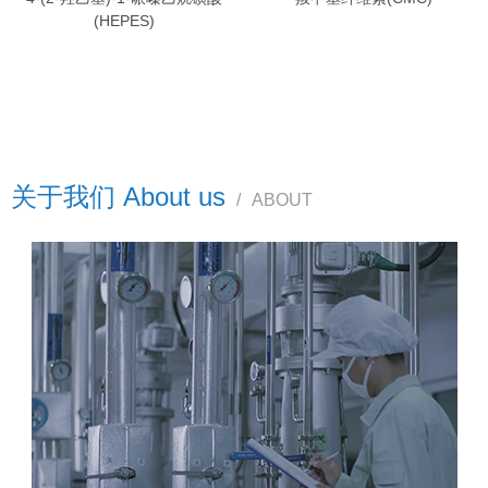
(HEPES)
关于我们 About us
/
ABOUT