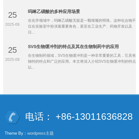
吗啉乙磺酸的多种应用场景
25
在化学领域中，吗啉乙磺酸无疑是一颗璀璨的明珠。这种化合物不
2025-09
仅在实验室中扮演着重要角色，甚至在工业生产、药物开发以及
日...
SVS生物缓冲剂的特点及其在生物制药中的应用
25
在生物制药领域，SVS生物缓冲剂是一种非常重要的工具，它具有
2025-09
独特的特点和广泛的应用。本文将深入介绍SVS生物缓冲剂的特点
以...
电话： +86-13011636828
Theme By：
wordpress主题