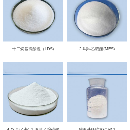
十二烷基硫酸锂（LDS)
2-吗啉乙磺酸(MES)
4-(2-羟乙基)-1-哌嗪乙烷磺酸
羧甲基纤维素(CMC)