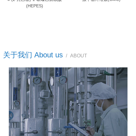
(HEPES)
关于我们 About us
/
ABOUT