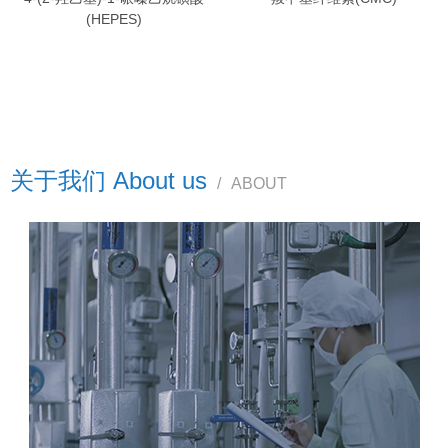
(HEPES)
关于我们 About us
/
ABOUT