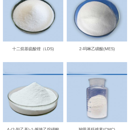
十二烷基硫酸锂（LDS)
2-吗啉乙磺酸(MES)
4-(2-羟乙基)-1-哌嗪乙烷磺酸
羧甲基纤维素(CMC)