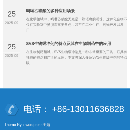
吗啉乙磺酸的多种应用场景
25
在化学领域中，吗啉乙磺酸无疑是一颗璀璨的明珠。这种化合物不
2025-09
仅在实验室中扮演着重要角色，甚至在工业生产、药物开发以及
日...
SVS生物缓冲剂的特点及其在生物制药中的应用
25
在生物制药领域，SVS生物缓冲剂是一种非常重要的工具，它具有
2025-09
独特的特点和广泛的应用。本文将深入介绍SVS生物缓冲剂的特点
以...
电话： +86-13011636828
Theme By：
wordpress主题